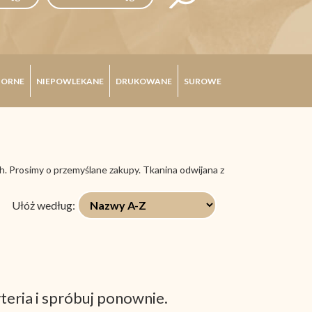
ORNE
NIEPOWLEKANE
DRUKOWANE
SUROWE
. Prosimy o przemyślane zakupy. Tkanina odwijana z
Ułóż według:
teria i spróbuj ponownie.