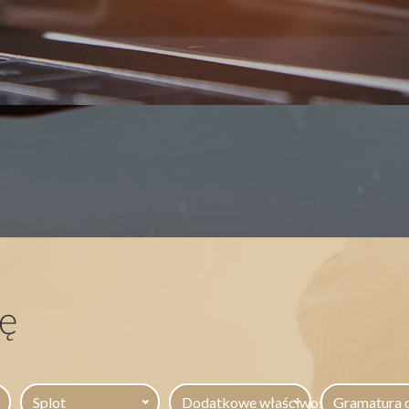
ę
Splot
Dodatkowe właściwości