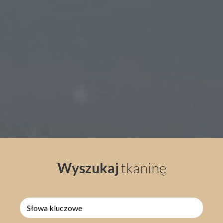
Wyszukaj
tkaninę