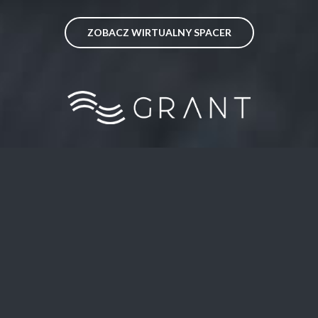
ZOBACZ WIRTUALNY SPACER
GRANT
ul. Rakoniewicka 17
60-111 Poznań
tel.
+48 61 661 75 60
tel.
+48 661 626 009
email:
grant@grant.pl