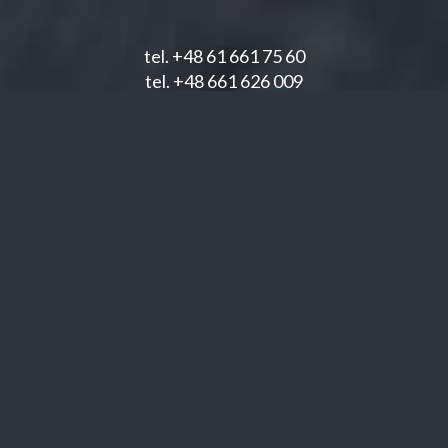
tel.
+48 61 661 75 60
tel.
+48 661 626 009
email:
grant@grant.pl
Jesteśmy na:
O firmie
Kontakt
Polityka prywatności