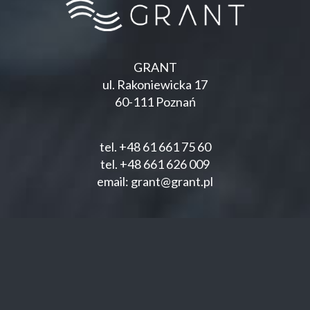
GRANT
ul. Rakoniewicka 17
60-111 Poznań
tel.
+48 61 661 75 60
tel.
+48 661 626 009
email:
grant@grant.pl
Jesteśmy na: